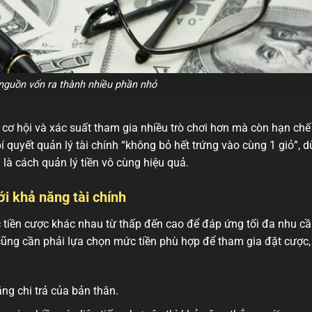
 nguồn vốn ra thành nhiều phần nhỏ
cơ hội và xác suất tham gia nhiều trò chơi hơn mà còn hạn chế
 quyết quản lý tài chính “không bỏ hết trứng vào cùng 1 giỏ”, d
là cách quản lý tiền vô cùng hiệu quả.
i khả năng tài chính
 tiền cược khác nhau từ thấp đến cao để đáp ứng tối đa nhu c
cũng cần phải lựa chọn mức tiền phù hợp để tham gia đặt cược,
ng chi trả của bản thân.