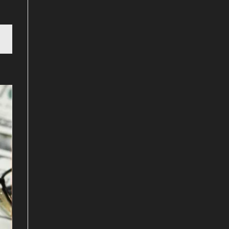
Tại
Nohu90
Cho
Tân
Thủ