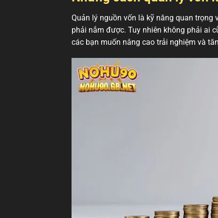
Quản lý nguồn vốn là kỹ năng quan trọng v
phải nắm được. Tuy nhiên không phải ai cũn
các bạn muốn nâng cao trải nghiệm và tăn