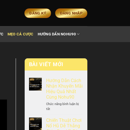
ĐĂNG KÝ
ĐĂNG NHẬP
ỨC
MẸO CÁ CƯỢC
HƯỚNG DẨN NOHU90
BÀI VIẾT MỚI
Hướng Dẫn Cách
Nhận Khuyến Mãi
Hiệu Quả Nhất
Cùng Nohu90
Chức năng bình luận bị
tắt
ở
Hướng
Dẫn
Chiến Thuật Chơi
Cách
Nổ Hũ Dễ Thắng
Nhận