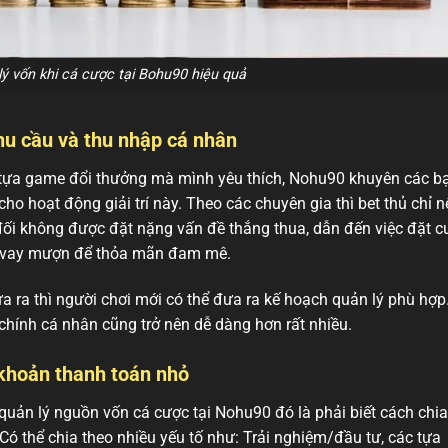
ý vốn khi cá cược tại Bohu90 hiệu quả
hu cầu và thu nhập cá nhân
c tựa game đổi thưởng mà mình yêu thích, Nohu90 khuyên các b
cho hoạt động giải trí này. Theo các chuyên gia thì bet thủ chỉ 
 đối không được đặt nặng vấn đề thắng thua, dẫn đến việc đặt 
hải vay mượn để thỏa mãn đam mê.
a ra thì người chơi mới có thể đưa ra kế hoạch quản lý phù hợp
chính cá nhân cũng trở nên dễ dàng hơn rất nhiều.
 khoản thanh toán nhỏ
uản lý nguồn vốn cá cược tại Nohu90 đó là phải biết cách chia
ó thể chia theo nhiều yếu tố như: Trải nghiệm/đầu tư, các tựa