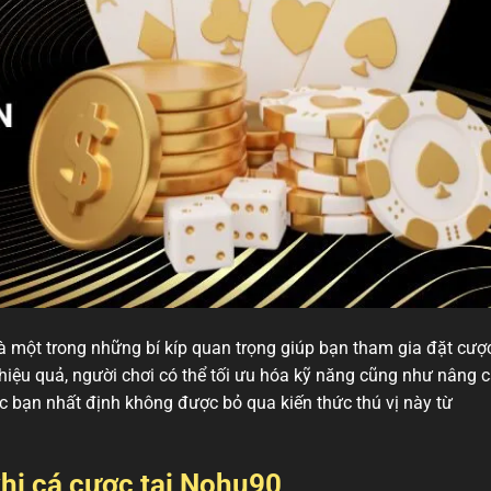
à một trong những bí kíp quan trọng giúp bạn tham gia đặt cượ
 hiệu quả, người chơi có thể tối ưu hóa kỹ năng cũng như nâng 
ác bạn nhất định không được bỏ qua kiến thức thú vị này từ
hi cá cược tại Nohu90