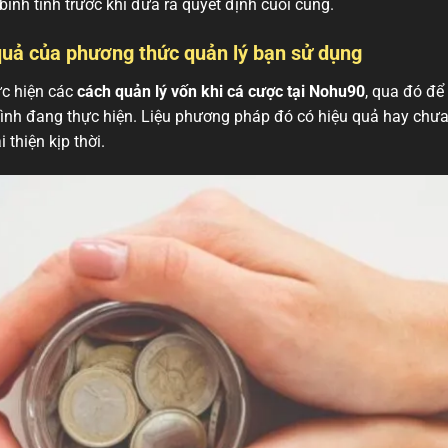
bình tĩnh trước khi đưa ra quyết định cuối cùng.
 quả của phương thức quản lý bạn sử dụng
ực hiện các
cách quản lý vốn khi cá cược tại Nohu90
, qua đó để
mình đang thực hiện. Liệu phương pháp đó có hiệu quả hay chưa
thiện kịp thời.