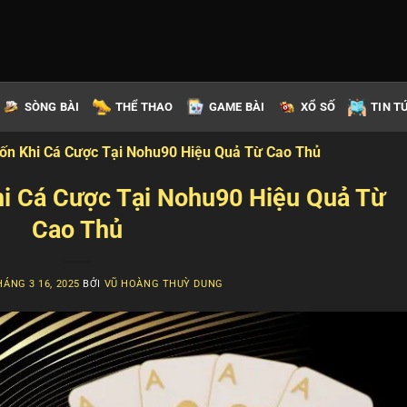
SÒNG BÀI
THỂ THAO
GAME BÀI
XỔ SỐ
TIN T
ốn Khi Cá Cược Tại Nohu90 Hiệu Quả Từ Cao Thủ
i Cá Cược Tại Nohu90 Hiệu Quả Từ
Cao Thủ
HÁNG 3 16, 2025
BỞI
VŨ HOÀNG THUỲ DUNG