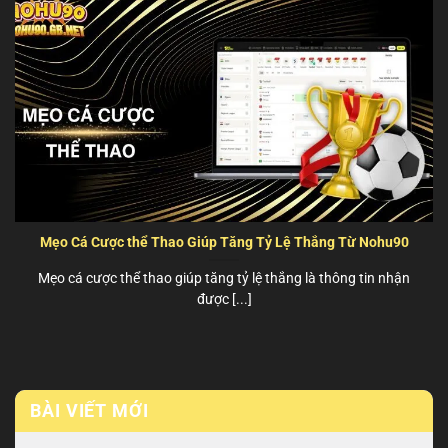
Mẹo Cá Cược thể Thao Giúp Tăng Tỷ Lệ Thắng Từ Nohu90
Mẹo cá cược thể thao giúp tăng tỷ lệ thắng là thông tin nhận
được [...]
BÀI VIẾT MỚI