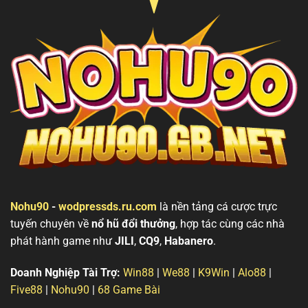
Cá
Tại
Cược
Nhà
Mới
Cái
Nhất
Nohu90
Tại
Nohu90
Cho
Tân
Thủ
Nohu90
-
wodpressds.ru.com
là nền tảng cá cược trực
tuyến chuyên về
nổ hũ đổi thưởng
, hợp tác cùng các nhà
phát hành game như
JILI
,
CQ9
,
Habanero
.
Doanh Nghiệp Tài Trợ:
Win88
|
We88
|
K9Win
|
Alo88
|
Five88
|
Nohu90
|
68 Game Bài