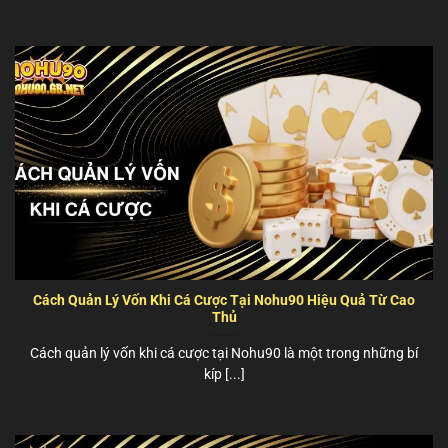
Cách Quản Lý Vốn Khi Cá Cược Tại Nohu90 Hiệu Quả Từ Cao
Thủ
Cách quản lý vốn khi cá cược tại Nohu90 là một trong những bí
kíp [...]