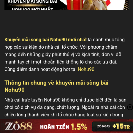
Khuyến mãi sòng bài Nohu90 mới nhất
là danh mục tổng
hợp các sự kiện do nhà cái tổ chức. Với phương châm
mang đến những giây phút thú vị và kịch tính, đơn vị đã
mạnh tay chi một khoản tiền khổng lồ cho các ưu đãi.
Cùng điểm danh hoạt động hot tại
Nohu90
.
Thông tin chung về khuyến mãi sòng bài
Nohu90
Nhà cái trực tuyến Nohu90 không chỉ được biết đến là sân
chơi có dịch vụ đa dạng, chất lượng. Ngoài ra nhà cái còn
chiều lòng thành viên khi tổ chức hàng loạt sự kiện trong
cùng một thời điểm. Các ưu đãi có thông tin, thời gian,
nguyên tắc cụ thể: